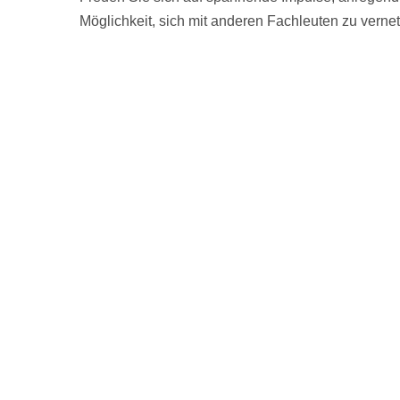
Möglichkeit, sich mit anderen Fachleuten zu ver
mitzunehmen.
Wann: 24.06.2026, 9:00 – 12:30 Uhr
Wo: Kulturhaus LYZ, St.-Johann-Str. 18, 57074 Si
Anmeldung bis zum 16.06. an Lisa Bieker:
L.Bieke
telefonisch: 0271 / 236 02 38.
Eine Veranstaltung vom
Netzwerk gegen Diskrimi
zurück zu AKTUELLES