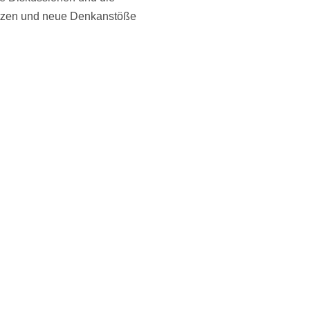
netzen und neue Denkanstöße
egen
r@caritas-suedwestfalen.de
oder
nierung